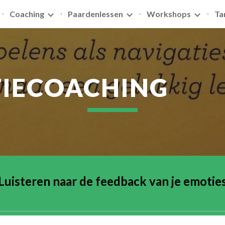
Coaching
Paardenlessen
Workshops
Ta
ip to main content
Skip to navigat
IECOACHING
Luisteren naar de feedback van je emotie